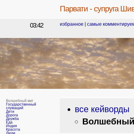
Парвати - супруга Ши
03:42
избранное
|
самые комментируе
Волшебный миг
Государственный
все кейворды
служащий
Дети
Дорога
Волшебный
Дружба
Еда
Индия
Красота
Люди