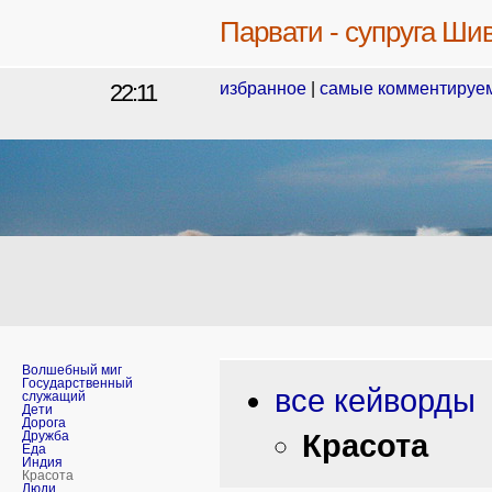
Парвати - супруга Ши
22:11
избранное
|
самые комментируе
Волшебный миг
Государственный
все кейворды
служащий
Дети
Дорога
Красота
Дружба
Еда
Индия
Красота
Люди