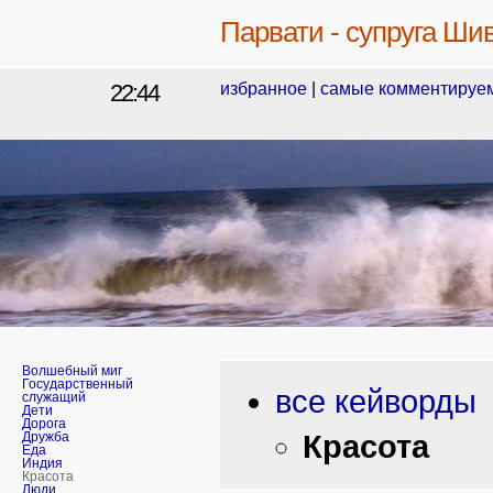
Парвати - супруга Ши
22:44
избранное
|
самые комментируе
Волшебный миг
Государственный
все кейворды
служащий
Дети
Дорога
Красота
Дружба
Еда
Индия
Красота
Люди