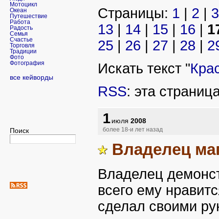
Мотоцикл
Страницы:
1
|
2
|
3
Океан
Путешествие
Работа
13
|
14
|
15
|
16
|
1
Радость
Семья
Счастье
25
|
26
|
27
|
28
|
2
Торговля
Традиции
Фото
Фотография
Искать текст "
Кра
все кейворды
RSS
: эта страниц
1
июля
2008
Поиск
более 18-и лет назад
Владелец ма
Владелец демонст
всего ему нравитс
сделал своими ру