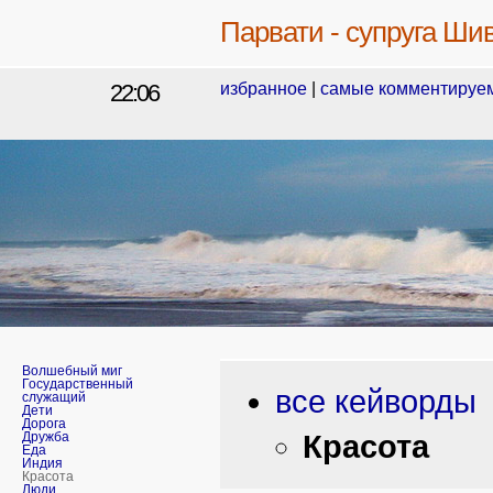
Парвати - супруга Ши
22:06
избранное
|
самые комментируе
Волшебный миг
Государственный
все кейворды
служащий
Дети
Дорога
Красота
Дружба
Еда
Индия
Красота
Люди