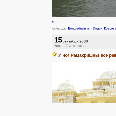
#
Кейворды:
Волшебный миг
,
Индия
,
Красот
15
сентября
2008
более 17-и лет назад
У ног Рамакришны все рав