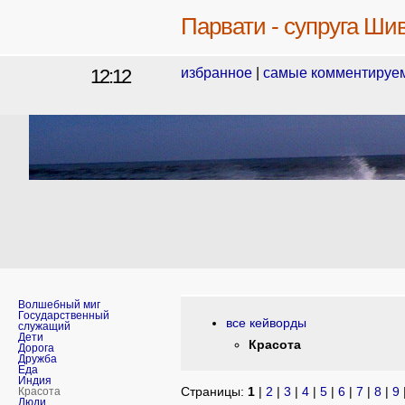
Парвати - супруга Ши
12:12
избранное
|
самые комментируе
Волшебный миг
Государственный
все кейворды
служащий
Дети
Красота
Дорога
Дружба
Еда
Индия
Страницы:
1
|
2
|
3
|
4
|
5
|
6
|
7
|
8
|
9
Красота
Люди