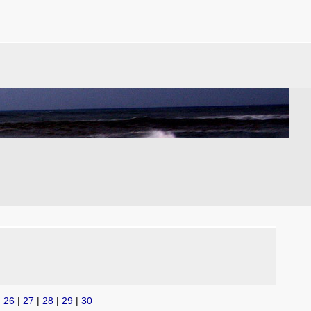
|
26
|
27
|
28
|
29
|
30