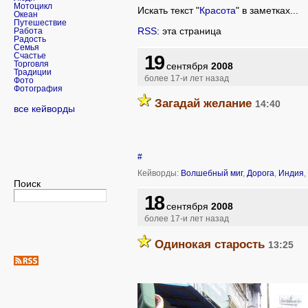
Мотоцикл
Искать текст "
Красота
" в заметках...
Океан
Путешествие
RSS
: эта страница
Работа
Радость
Семья
19
Счастье
Торговля
сентября
2008
Традиции
более 17-и лет назад
Фото
Фотография
Загадай желание
14:40
все кейворды
#
Кейворды:
Волшебный миг
,
Дорога
,
Индия
,
Поиск
18
сентября
2008
более 17-и лет назад
Одинокая старость
13:25