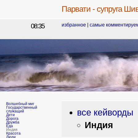
Парвати - супруга Ши
08:35
избранное
|
самые комментируе
Волшебный миг
Государственный
все кейворды
служащий
Дети
Дорога
Индия
Дружба
Еда
Индия
Красота
Люди