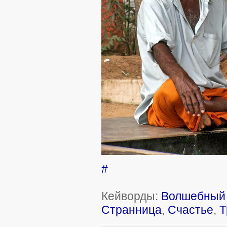
#
Кейворды:
Волшебный 
Странница
,
Счастье
,
Т