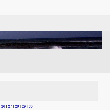
|
26
|
27
|
28
|
29
|
30