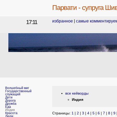
Парвати - супруга Ши
17:11
избранное
|
самые комментируе
Волшебный миг
Государственный
все кейворды
служащий
Дети
Индия
Дорога
Дружба
Еда
Индия
Страницы:
1
|
2
|
3
|
4
|
5
|
6
|
7
|
8
|
9
Красота
Люди