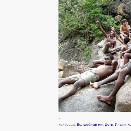
#
Кейворды:
Волшебный миг
,
Дети
,
Индия
,
К