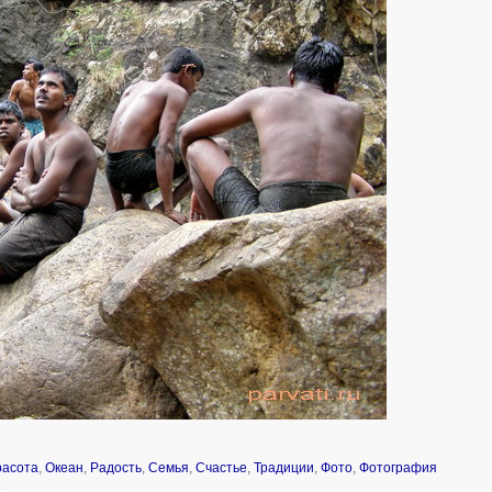
расота
,
Океан
,
Радость
,
Семья
,
Счастье
,
Традиции
,
Фото
,
Фотография