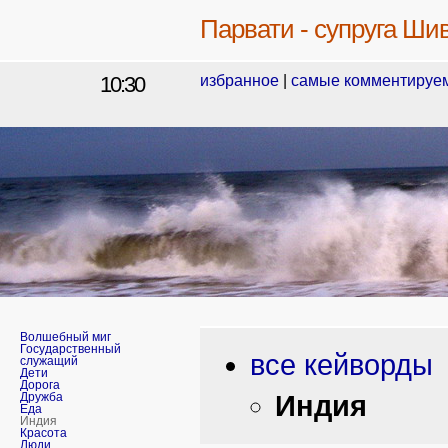
Парвати - супруга Ши
10:30
избранное
|
самые комментируе
Волшебный миг
Государственный
все кейворды
служащий
Дети
Дорога
Индия
Дружба
Еда
Индия
Красота
Люди