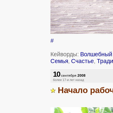
#
Кейворды:
Волшебный 
Семья
,
Счастье
,
Трад
10
сентября
2008
более 17-и лет назад
Начало рабо