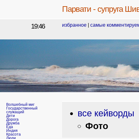
Парвати - супруга Ши
19:46
избранное
|
самые комментируе
Волшебный миг
Государственный
все кейворды
служащий
Дети
Дорога
Фото
Дружба
Еда
Индия
Красота
Люди