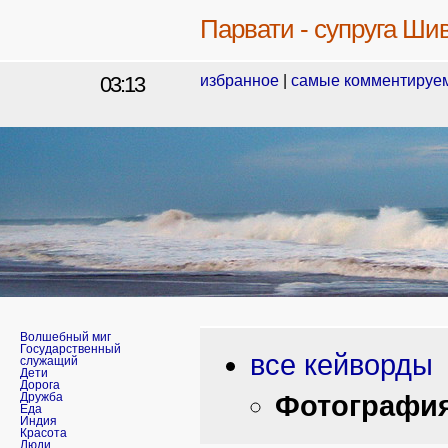
Парвати - супруга Ши
03:13
избранное
|
самые комментируе
Волшебный миг
Государственный
все кейворды
служащий
Дети
Дорога
Фотографи
Дружба
Еда
Индия
Красота
Люди