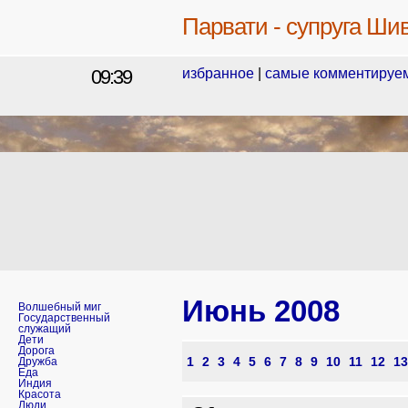
Парвати - супруга Ши
09:39
избранное
|
самые комментируе
Июнь
2008
Волшебный миг
Государственный
служащий
Дети
Дорога
1
2
3
4
5
6
7
8
9
10
11
12
13
Дружба
Еда
Индия
Красота
Люди