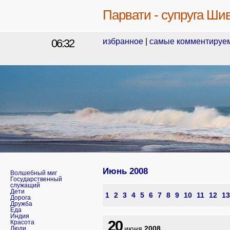
Парвати - супруга Ши
06:32
избранное
|
самые комментируе
Июнь
2008
Волшебный миг
Государственный
служащий
Дети
1
2
3
4
5
6
7
8
9
10
11
12
13
Дорога
Дружба
Еда
Индия
20
Красота
июня
2008
Люди