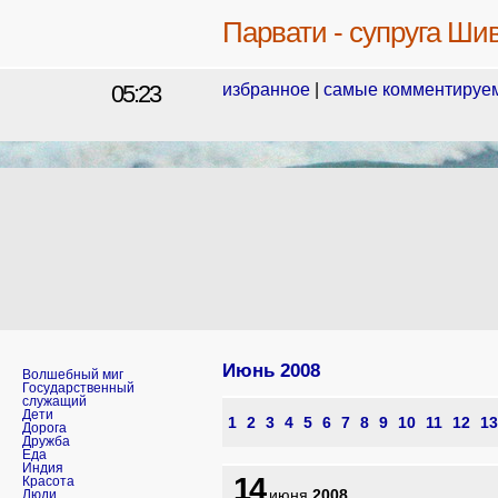
Парвати - супруга Ши
05:23
избранное
|
самые комментируе
Июнь
2008
Волшебный миг
Государственный
служащий
Дети
1
2
3
4
5
6
7
8
9
10
11
12
13
Дорога
Дружба
Еда
Индия
14
Красота
июня
2008
Люди