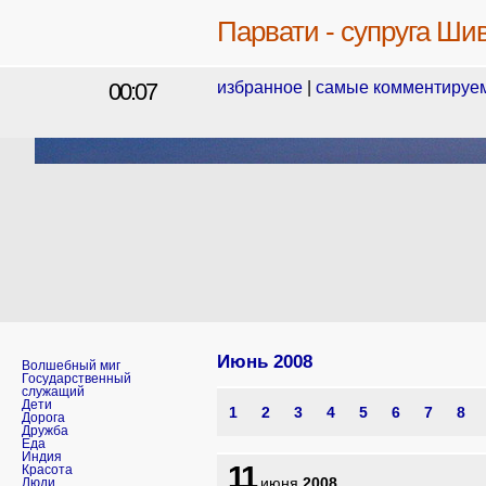
Парвати - супруга Ши
00:07
избранное
|
самые комментируе
Июнь
2008
Волшебный миг
Государственный
служащий
Дети
1
2
3
4
5
6
7
8
Дорога
Дружба
Еда
Индия
11
Красота
июня
2008
Люди