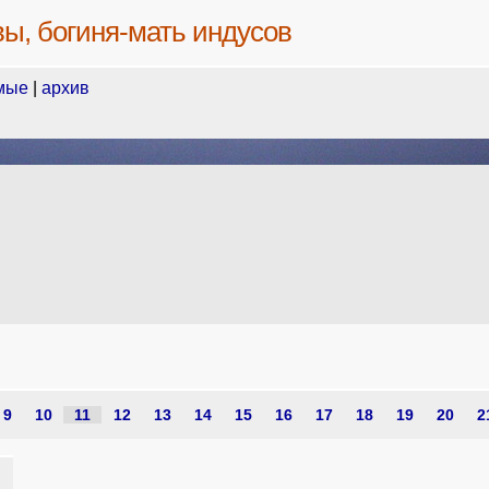
вы, богиня-мать индусов
мые
|
архив
9
10
11
12
13
14
15
16
17
18
19
20
2