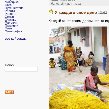
Мотоцикл
более 18-и лет назад
Океан
Путешествие
Работа
У каждого свое дело
13:03
Радость
Семья
Счастье
Каждый занят своим делом, кто-то игр
Торговля
Традиции
Фото
Фотография
все кейворды
Поиск